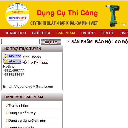
TRANG CHỦ
GIỚI THIỆU
SẢN PHẨM
TIN TỨC
LIÊN HỆ
TÌM 
SẢN PHẨM: BẢO HỘ LAO Đ
HỖ TRỢ TRỰC TUYẾN
Kinh Doanh
Hỗ Trợ Kỹ Thuật
Hotline:
-0911466777
-0949144687
Email: Vietlong.gd@Gmail.com
DANH MỤC SẢN PHẨM
Máy khoan Bosch GBM
10RE
Thang nhôm
Máy khoan búa Boss GBH 2-
Dụng cụ cầm tay
26RE
Dụng cụ dùng điện, pin
Bộ khẩu ( Bộ Tuyp)Takayo
25PCS
Dụng cụ khí nén