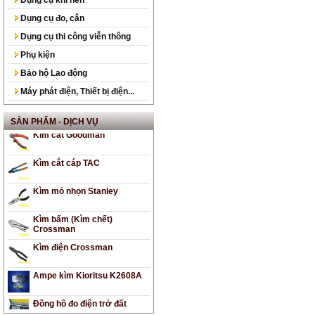
Bộ Vòng miệng Licota
Dụng cụ đo, cân
Dụng cụ thi công viễn thông
Kìm bóp cos thủy lực
DALUSHAN
Phụ kiện
Kìm bấm Cos Licota
Bảo hộ Lao động
Máy phát điện, Thiết bị điện...
Kìm cộng lực Stanley
SẢN PHẨM - DỊCH VỤ
Kìm cắt Goodman
Kìm cắt cáp TAC
Kìm mỏ nhọn Stanley
Kìm bấm (Kìm chết)
Crossman
Kìm điện Crossman
Ampe kìm Kioritsu K2608A
Đồng hồ đo điện trở đất
Kyoritsu-4105A