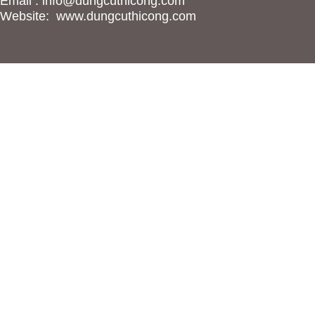
Email :
info@dungcuthicong.com
Website:
www.dungcuthicong.com