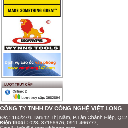
LƯỢT TRUY CẬP
Online: 2
Lượt truy cập: 3682804
CÔNG TY TNHH DV CÔNG NGHỆ VIỆT LONG
Đ/c : 160/27/1 Tar6n2 Thị Năm, P.Tân Chánh Hiệp, Q12
Điện thoại :
028-
37156676, 0911.466777,