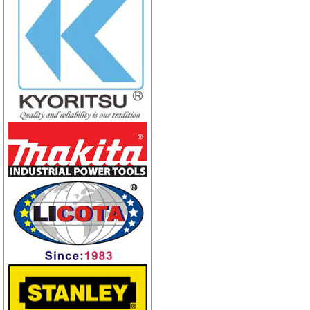
Kẹp con cóc
Kích tăng cáp xích Akita
(Balang tăng cap)
Kìm bấm rệp nối dây
Dao cài phiến Siemen
Dao cài phiến ALCATEL-
OSA3
Dao cài phiến Krone
Dao cài phiến đa năng
Thang nhôm xếp Xtend-
Climb 770P
Thang nhôm rút gọn Xstep
XT-380
Thang nhôm rút gọn Hakachi
HT-380
Thang nhôm rút đơn Nikawa
NK-38 New