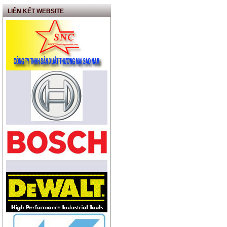
Máy định vị (GPS) Garmin
LIÊN KẾT WEBSITE
etrex Vista Hcx
Máy soi đầu Connector
Dụng cụ lau đầu Conector
quang
Dụng cụ kiểm tra lỗi sợi
quang
Kìm cắt cáp loại nhỏ
Kìm tuốt sợi quang Miler
Kìm tuốt sợi quang
Dao cắt cáp Feeder
Dao cắt vòng vỏ cáp Miler
Xe đo chiều dài
Kích tăng cáp NGK (Balang
tăng cap)