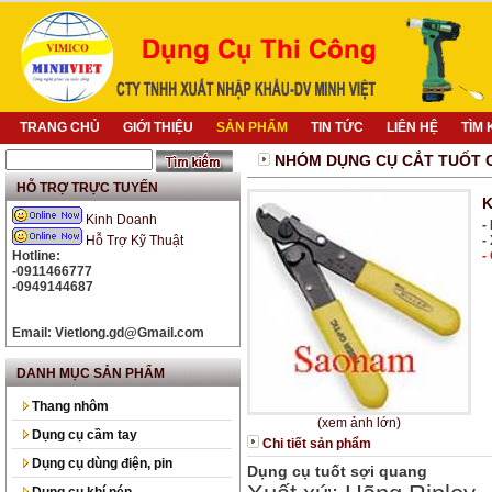
TRANG CHỦ
GIỚI THIỆU
SẢN PHẨM
TIN TỨC
LIÊN HỆ
TÌM 
NHÓM DỤNG CỤ CẮT TUỐT C
HỖ TRỢ TRỰC TUYẾN
K
Kinh Doanh
-
Hỗ Trợ Kỹ Thuật
-
Hotline:
-
-0911466777
-0949144687
Email: Vietlong.gd@Gmail.com
Máy khoan Bosch GBM
10RE
DANH MỤC SẢN PHẨM
Máy khoan búa Boss GBH 2-
26RE
Thang nhôm
(xem ảnh lớn)
Bộ khẩu ( Bộ Tuyp)Takayo
Dụng cụ cầm tay
Chi tiết sản phẩm
25PCS
Dụng cụ dùng điện, pin
Dụng cụ tuốt sợi quang
Bộ Vòng miệng Licota
Dụng cụ khí nén