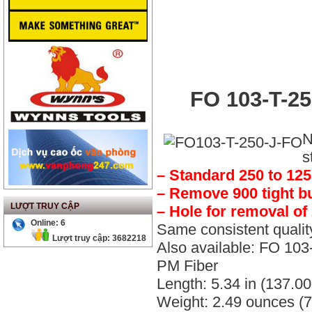
FO 103-T-250
N
s
– Standard 250 to 125
– Remove 900 tight bu
LƯỢT TRUY CẬP
– Hole for removal of 
Online: 6
Same consistent qualit
Lượt truy cập: 3682218
Also available: FO 103
PM Fiber
Length: 5.34 in (137.0
Weight: 2.49 ounces (7