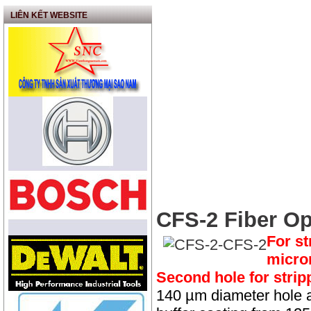
Máy soi đầu Connector
LIÊN KẾT WEBSITE
Dụng cụ lau đầu Conector
quang
Dụng cụ kiểm tra lỗi sợi
quang
Kìm cắt cáp loại nhỏ
Kìm tuốt sợi quang Miler
Kìm tuốt sợi quang
Dao cắt cáp Feeder
Dao cắt vòng vỏ cáp Miler
CFS-2 Fiber Op
Xe đo chiều dài
For st
micron
Kích tăng cáp NGK (Balang
tăng cap)
Second hole for strip
Kẹp con cóc
140 µm diameter hole a