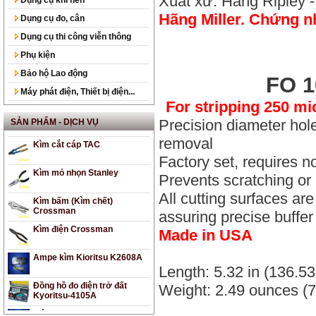
Xuất xứ: Hãng Ripley 
Hãng Miller. Chứng n
Dụng cụ đo, cân
Kìm bóp cos thủy lực
DALUSHAN
Dụng cụ thi công viễn thông
Kìm bấm Cos Licota
Phụ kiện
Bảo hộ Lao động
Kìm cộng lực Stanley
FO 1
Máy phát điện, Thiết bị điện...
Kìm cắt Goodman
For stripping 250 mi
Precision diameter hole
SẢN PHẨM - DỊCH VỤ
Kìm cắt cáp TAC
removal
Factory set, requires n
Kìm mỏ nhọn Stanley
Prevents scratching or n
Kìm bấm (Kìm chết)
All cutting surfaces a
Crossman
assuring precise buffe
Kìm điện Crossman
Made in USA
Ampe kìm Kioritsu K2608A
Length: 5.32 in (136.5
Đồng hồ đo điện trở đất
Kyoritsu-4105A
Weight: 2.49 ounces (7
Máy định vị (GPS) Garmin
etrex Vista Hcx