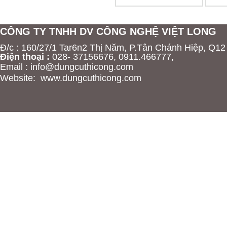
CÔNG TY TNHH DV CÔNG NGHỆ VIỆT LONG
Đ/c : 160/27/1 Tar6n2 Thị Năm, P.Tân Chánh Hiệp, Q12
Điện thoại :
028-
37156676, 0911.466777,
Email :
info@dungcuthicong.com
Website:
www.dungcuthicong.com