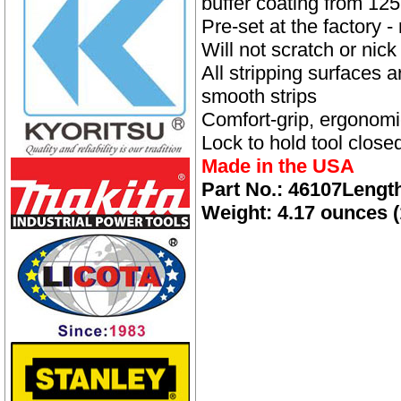
buffer coating from 125
Kích tăng cáp xích Akita
(Balang tăng cap)
Pre-set at the factory 
Kìm bấm rệp nối dây
Will not scratch or nick
All stripping surfaces 
Dao cài phiến Siemen
smooth strips
Comfort-grip, ergonom
Dao cài phiến ALCATEL-
OSA3
Lock to hold tool closed
Dao cài phiến Krone
Made in the USA
Part No.: 46107Length
Dao cài phiến đa năng
Weight: 4.17 ounces (
Thang nhôm xếp Xtend-
Climb 770P
Thang nhôm rút gọn Xstep
XT-380
Thang nhôm rút gọn Hakachi
HT-380
Thang nhôm rút đơn Nikawa
NK-38 New